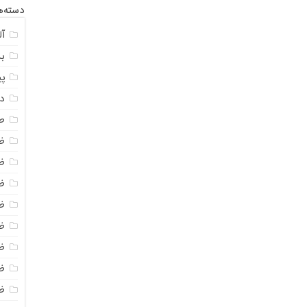
دسته‌ه
آل
ب
پ
د
طر
ظ
ظ
ظ
ظ
ظ
ظ
ظ
ظ