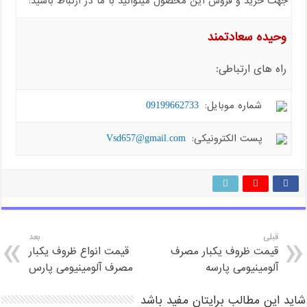
جهت خرید و فروش این محصول میتوانید با ما در ارتباط باشید:
وحیده سعادتمند
راه های ارتباطی:
شماره موبایل:
09199662733
پست الکترونیکی:
Vsd657@gmail.com
قبلی
بعد
قیمت ظروف یکبار مصرف
قیمت انواع ظروف یکبار
آلومینیومی پارسه
مصرف آلومینیومی پارس
شاید این مطالب برایتان مفید باشد