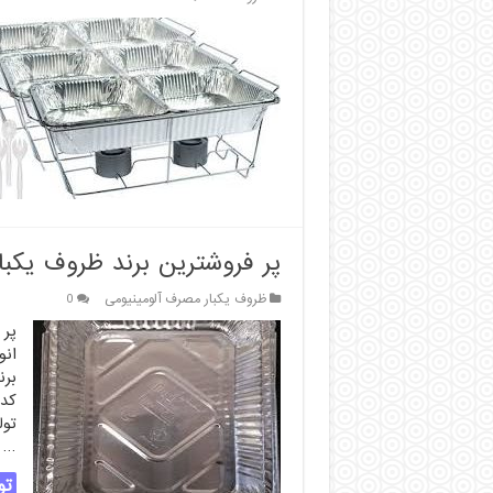
پر فروشترین برند ظروف یکبا
ظروف یکبار مصرف آلومینیومی
0
پر 
انو
بر
کد
تول
…
تو